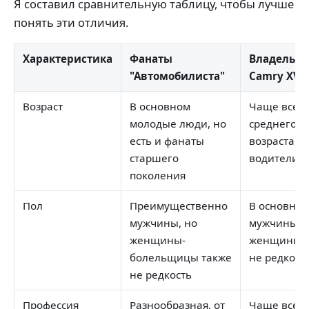
Я составил сравнительную таблицу, чтобы лучше
понять эти отличия.
Характеристика
Фанаты
Владельц
"Автомобилиста"
Camry XV7
Возраст
В основном
Чаще всег
молодые люди, но
среднего
есть и фанаты
возраста, 
старшего
водители
поколения
Пол
Преимущественно
В основно
мужчины, но
мужчины, 
женщины-
женщины т
болельщицы также
не редкост
не редкость
Профессия
Разнообразная, от
Чаще всег