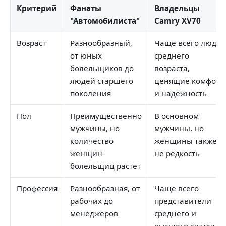
Критерий
Фанаты
Владельцы
"Автомобилиста"
Camry XV70
Возраст
Разнообразный,
Чаще всего люди
от юных
среднего
болельщиков до
возраста,
людей старшего
ценящие комфорт
поколения
и надежность
Пол
Преимущественно
В основном
мужчины, но
мужчины, но
количество
женщины также
женщин-
не редкость
болельщиц растет
Профессия
Разнообразная, от
Чаще всего
рабочих до
представители
менеджеров
среднего и
высшего класса