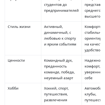
студентов до
представит
предпринимателей
среднего и
высшего кл
Стиль жизни
Активный,
Комфортны
динамичный, с
стабильны
любовью к спорту
ориентиро
и ярким событиям
на качеств
удобство
Ценности
Командный дух,
Надежность
преданность
комфорт, п
команде, победа,
уверенност
неуемный азарт
себе
Хобби
Хоккей, спорт,
Автомобил
путешествия,
клубы,
развлечения
путешестви